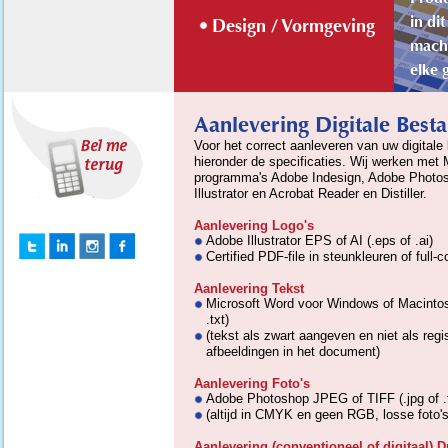
in di
Design / Vormgeving
machi
elke 
Stop
Aanlevering Digitale Best
Voor het correct aanleveren van uw digitale
hieronder de specificaties. Wij werken met
programma's Adobe Indesign, Adobe Photo
Illustrator en Acrobat Reader en Distiller.
Aanlevering Logo's
Adobe Illustrator EPS of AI (.eps of .ai)
Certified PDF-file in steunkleuren of full-co
Aanlevering Tekst
Microsoft Word voor Windows of Macintos
.txt)
(tekst als zwart aangeven en niet als regi
afbeeldingen in het document)
Aanlevering Foto's
Adobe Photoshop JPEG of TIFF (.jpg of .t
(altijd in CMYK en geen RGB, losse foto's
Aanlevering (conventioneel of digitaal) 