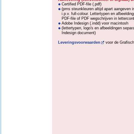
Certified PDF-file (.pdf)
(pms steunkleuren altijd apart aangeven 
i.p.v. full-colour. Lettertypen en afbeeldi
PDF-file of PDF wegschrijven in lettercon
Adobe Indesign (.indd) voor macintosh
(lettertypen, logo's en afbeeldingen sepa
Indesign document)
Leveringsvoorwaarden
voor de Grafisc